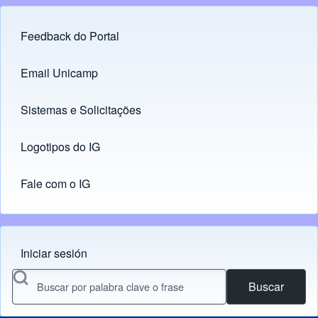
Feedback do Portal
Footer menu
Email Unicamp
(opens in new tab)
Links
Sistemas e Solicitações
(opens in new tab)
Logotipos do IG
(opens in new tab)
Fale com o IG
Iniciar sesión
Menu do usuário
Buscar