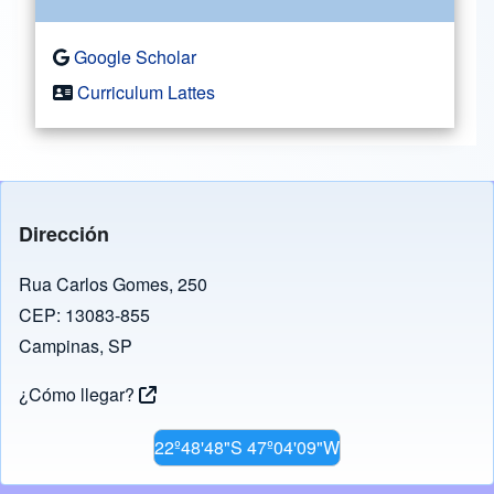
Google Scholar
Curriculum Lattes
Dirección
Rua Carlos Gomes, 250
CEP: 13083-855
Campinas, SP
¿Cómo llegar?
22º48'48"S 47º04'09"W