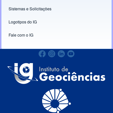
Links
Sistemas e Solicitações
(opens in new tab)
Logotipos do IG
(opens in new tab)
Fale com o IG