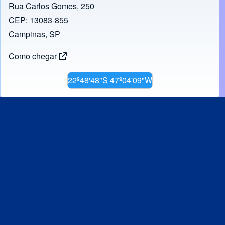
Rua Carlos Gomes, 250
CEP: 13083-855
Campinas, SP
Como chegar
22º48'48"S 47º04'09"W