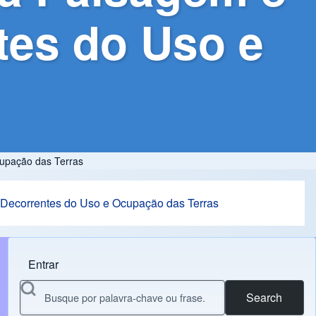
tes do Uso e
upação das Terras
 Decorrentes do Uso e Ocupação das Terras
Entrar
Menu do usuário
Search