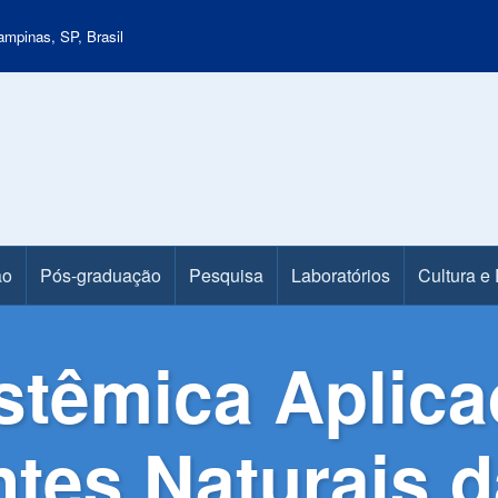
mpinas, SP, Brasil
ão
Pós-graduação
Pesquisa
Laboratórios
Cultura e
têmica Aplica
es Naturais d