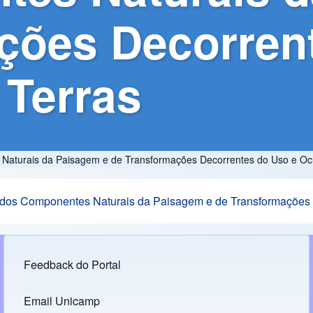
ções Decorren
Terras
 Naturais da Paisagem e de Transformações Decorrentes do Uso e Oc
e dos Componentes Naturais da Paisagem e de Transformações
Feedback do Portal
Footer menu
Email Unicamp
(opens in new tab)