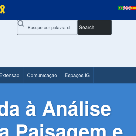
Search
 Extensão
Comunicação
Espaços IG
da à Análise
a Paisagem e