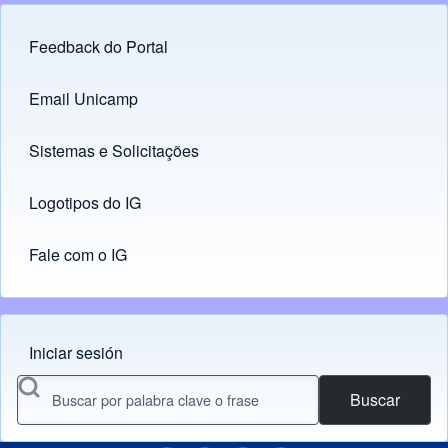
Feedback do Portal
Footer menu
Email Unicamp
(opens in new tab)
Links
Sistemas e Solicitações
(opens in new tab)
Logotipos do IG
(opens in new tab)
Fale com o IG
Iniciar sesión
Menu do usuário
Buscar