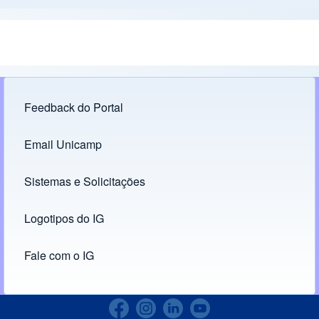
Feedback do Portal
Footer menu
Email Unicamp
(opens in new tab)
Links
Sistemas e Solicitações
(opens in new tab)
Logotipos do IG
(opens in new tab)
Fale com o IG