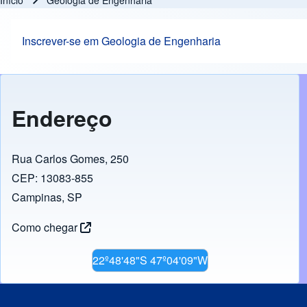
Início
Geologia de Engenharia
Trilha de navegação
Inscrever-se em Geologia de Engenharia
Endereço
Rua Carlos Gomes, 250
CEP: 13083-855
Campinas, SP
Como chegar
22º48'48"S 47º04'09"W