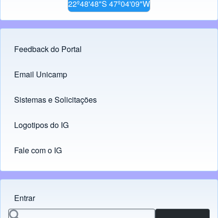
22º48'48"S 47º04'09"W
Feedback do Portal
Footer menu
Email Unicamp
(opens in new tab)
Links
Sistemas e Solicitações
(opens in new tab)
Logotipos do IG
(opens in new tab)
Fale com o IG
Entrar
Menu do usuário
Search