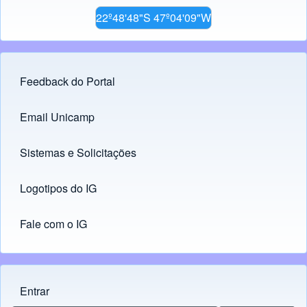
22º48'48"S 47º04'09"W
Feedback do Portal
Footer menu
Email Unicamp
(opens in new tab)
Links
Sistemas e Solicitações
(opens in new tab)
Logotipos do IG
(opens in new tab)
Fale com o IG
Entrar
Menu do usuário