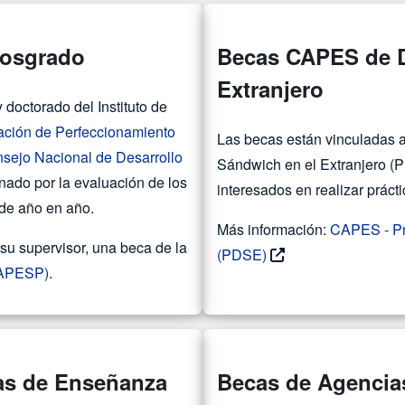
posgrado
Becas CAPES de D
Extranjero
doctorado del Instituto de
ación de Perfeccionamiento
Las becas están vinculadas a
sejo Nacional de Desarrollo
Sándwich en el Extranjero 
nado por la evaluación de los
interesados en realizar prácti
de año en año.
Más información:
CAPES - Pr
n su supervisor, una beca de la
(PDSE)
(FAPESP)
.
cas de Enseñanza
Becas de Agencias