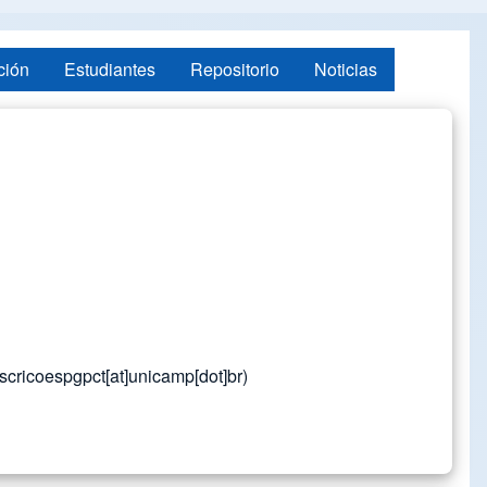
ción
Estudiantes
Repositorio
Noticias
scricoespgpct[at]unicamp[dot]br)