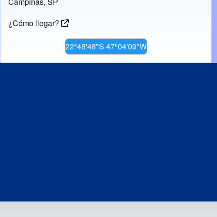
Campinas, SP
Resultado da Segunda Fase PIPD/CAPES 20
¿Cómo llegar?
Resultado Fina PIPD/CAPES 2024 do PPG-P
22º48'48"S 47º04'09"W