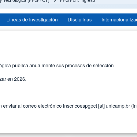
a y Tecnológica (PPG-PCT)
PPG PCT: Ingreso
Líneas de Investigación
Disciplinas
Internacionaliza
lógica publica anualmente sus procesos de selección.
zar en 2026.
enviar al correo electrónico
inscricoespgpct
[at]
unicamp.br
(in