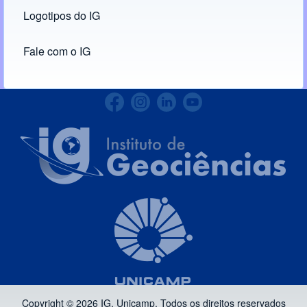
24
Logotipos do IG
(opens in new tab)
CT/Unicamp
Fale com o IG
Copyright © 2026 IG, Unicamp. Todos os direitos reservados