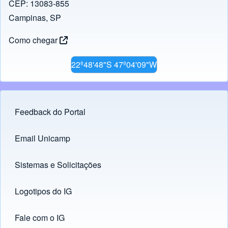
CEP: 13083-855
Campinas, SP
Como chegar
22º48'48"S 47º04'09"W
Feedback do Portal
Footer menu
Email Unicamp
(opens in new tab)
Links
Sistemas e Solicitações
(opens in new tab)
Logotipos do IG
(opens in new tab)
Fale com o IG