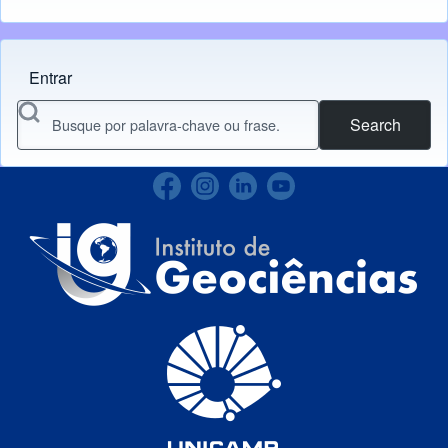
Entrar
Menu do usuário
Search