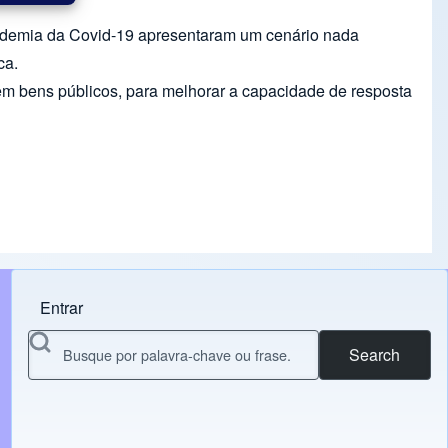
andemia da Covid-19 apresentaram um cenário nada
ca.
 em bens públicos, para melhorar a capacidade de resposta
Entrar
Menu do usuário
Search