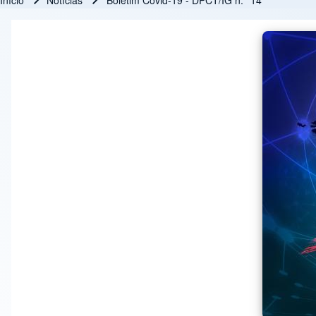
Início
Notícias
Boletim Covid-19 - DPCT/IG n.° 14
Trilha de navegação