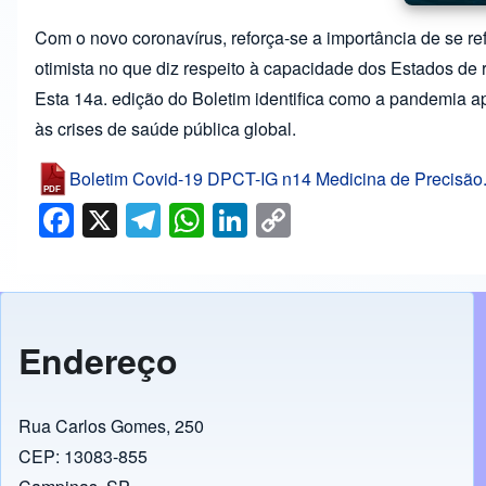
Com o novo coronavírus, reforça-se a importância de se 
otimista no que diz respeito à capacidade dos Estados de r
Esta 14a. edição do Boletim identifica como a pandemia a
às crises de saúde pública global.
Boletim Covid-19 DPCT-IG n14 Medicina de Precisão.
F
X
T
W
Li
C
a
el
h
n
o
c
e
at
k
p
e
gr
s
e
y
b
a
A
dI
Li
Endereço
o
m
p
n
n
o
p
k
Rua Carlos Gomes, 250
k
CEP: 13083-855