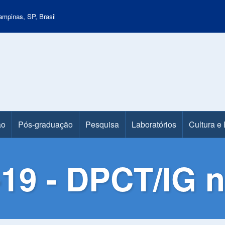
mpinas, SP, Brasil
ão
Pós-graduação
Pesquisa
Laboratórios
Cultura e
19 - DPCT/IG n