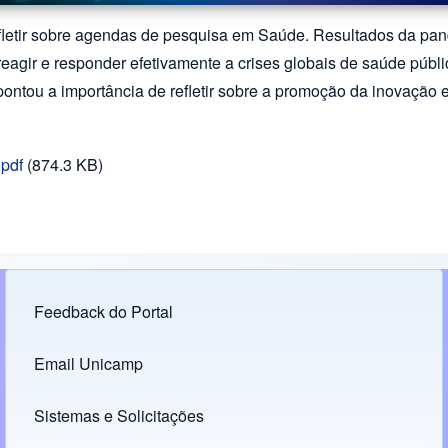
refletir sobre agendas de pesquisa em Saúde. Resultados da p
eagir e responder efetivamente a crises globais de saúde públi
pontou a importância de refletir sobre a promoção da inovação
pdf
(874.3 KB)
Feedback do Portal
Footer menu
Email Unicamp
(opens in new tab)
Links
Sistemas e Solicitações
(opens in new tab)