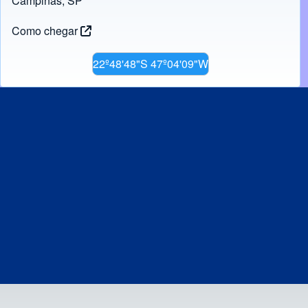
Campinas, SP
Como chegar
22º48'48"S 47º04'09"W