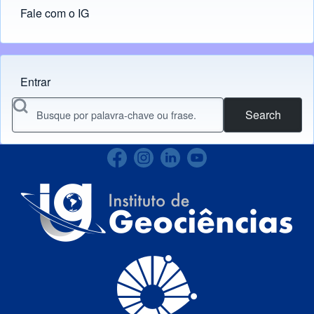
Fale com o IG
Entrar
Menu do usuário
Search