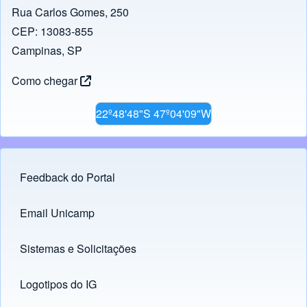
o
p
k
Rua Carlos Gomes, 250
CEP: 13083-855
k
Campinas, SP
Como chegar
22º48'48"S 47º04'09"W
Feedback do Portal
Footer menu
Email Unicamp
(opens in new tab)
Links
Sistemas e Solicitações
(opens in new tab)
Logotipos do IG
(opens in new tab)