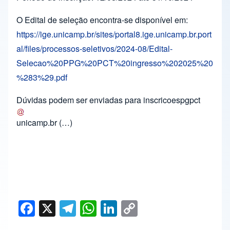
O Edital de seleção encontra-se disponível em:
https://ige.unicamp.br/sites/portal8.ige.unicamp.br.port
al/files/processos-seletivos/2024-08/Edital-
Selecao%20PPG%20PCT%20ingresso%202025%20
%283%29.pdf
Dúvidas podem ser enviadas para
inscricoespgpct
unicamp.br
(…)
F
X
T
W
Li
C
a
el
h
n
o