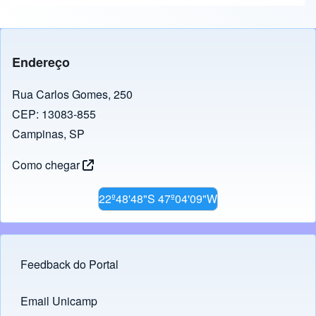
c
e
at
k
p
e
gr
s
e
y
b
a
A
dI
Li
Endereço
o
m
p
n
n
o
p
k
Rua Carlos Gomes, 250
CEP: 13083-855
k
Campinas, SP
Como chegar
22º48'48"S 47º04'09"W
Feedback do Portal
Footer menu
Email Unicamp
(opens in new tab)
Links