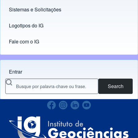
Sistemas e Solicitações
(opens in new tab)
Logotipos do IG
(opens in new tab)
Fale com o IG
Entrar
Menu do usuário
Search