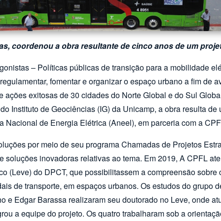
ias, coordenou a obra resultante de cinco anos de um proj
gonistas – Políticas públicas de transição para a mobilidade e
 regulamentar, fomentar e organizar o espaço urbano a fim de 
e ações exitosas de 30 cidades do Norte Global e do Sul Globa
do Instituto de Geociências (IG) da Unicamp, a obra resulta de
a Nacional de Energia Elétrica (Aneel), em parceria com a CP
oluções por meio de seu programa Chamadas de Projetos Estra
 de soluções inovadoras relativas ao tema. Em 2019, A CPFL a
ico (Leve) do DPCT, que possibilitassem a compreensão sobre 
odais de transporte, em espaços urbanos. Os estudos do grupo d
ilho e Edgar Barassa realizaram seu doutorado no Leve, onde 
rou a equipe do projeto. Os quatro trabalharam sob a orientaç