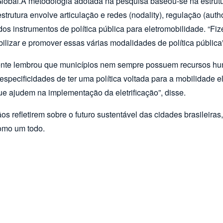
Global.A metodologia adotada na pesquisa baseou-se na estrutu
rutura envolve articulação e redes (nodality), regulação (author
ia dos instrumentos de política pública para eletromobilidade.
lizar e promover essas várias modalidades de política pública
cente lembrou que municípios nem sempre possuem recursos hum
pecificidades de ter uma política voltada para a mobilidade e
ue ajudem na implementação da eletrificação”, disse.
s refletirem sobre o futuro sustentável das cidades brasileiras
omo um todo.