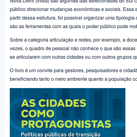
Nova Délhi (Índia) são algumas das selecionadas do Sul 
público direcionar mudanças econômicas e sociais. Essa est
partir dessa estrutura, foi possível organizar uma tipolog
são as ferramentas com as quais o poder público pode mobi
Sobre a categoria articulação e redes, por exemplo, a do
vezes, o quadro de pessoal não conhece o que são essas es
se articularem com outras cidades ou com outros grupos q
O livro é um convite para gestores, pesquisadores e cidadão
beneficiando tanto o meio ambiente quanto a população c