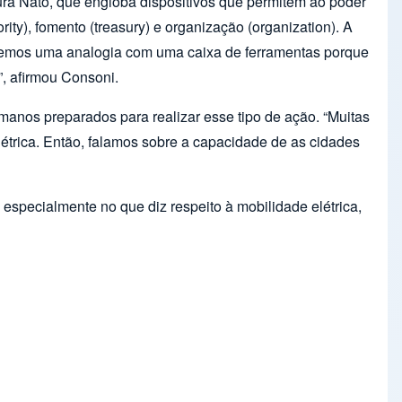
ra Nato, que engloba dispositivos que permitem ao poder
ity), fomento (treasury) e organização (organization). A
 “Fizemos uma analogia com uma caixa de ferramentas porque
”, afirmou Consoni.
anos preparados para realizar esse tipo de ação. “Muitas
létrica. Então, falamos sobre a capacidade de as cidades
, especialmente no que diz respeito à mobilidade elétrica,