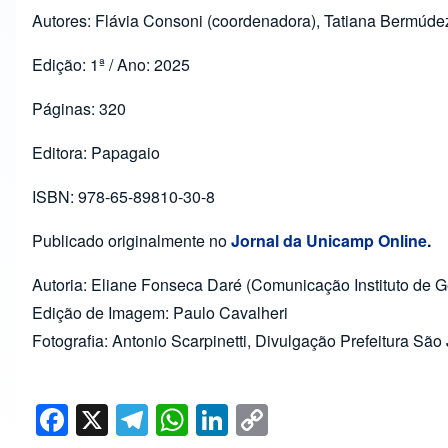
Autores: Flávia Consoni (coordenadora), Tatiana Bermúdez
Edição: 1ª / Ano: 2025
Páginas: 320
Editora: Papagaio
ISBN: 978-65-89810-30-8
Publicado originalmente no
Jornal da Unicamp Online
.
Autoria: Eliane Fonseca Daré (Comunicação Instituto de G
Edição de Imagem: Paulo Cavalheri
Fotografia: Antonio Scarpinetti, Divulgação Prefeitura S
F
X
T
W
Li
C
a
el
h
n
o