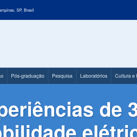
mpinas, SP, Brasil
ão
Pós-graduação
Pesquisa
Laboratórios
Cultura e
xperiências de 
ilidade elétri