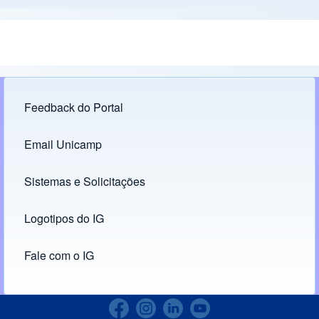
Feedback do Portal
Footer menu
Email Unicamp
(opens in new tab)
Links
Sistemas e Solicitações
(opens in new tab)
Logotipos do IG
(opens in new tab)
Fale com o IG