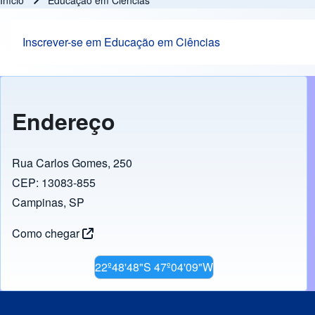
Início
Educação em Ciências
Trilha de navegação
Inscrever-se em Educação em Ciências
Endereço
Rua Carlos Gomes, 250
CEP: 13083-855
Campinas, SP
Como chegar
22º48'48"S 47º04'09"W