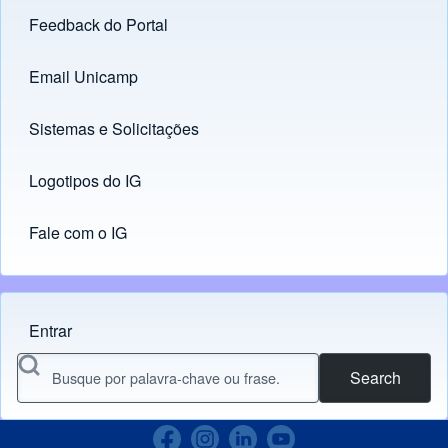
Feedback do Portal
Footer menu
Email Unicamp
(opens in new tab)
Links
Sistemas e Solicitações
(opens in new tab)
Logotipos do IG
(opens in new tab)
Fale com o IG
Entrar
Menu do usuário
Search