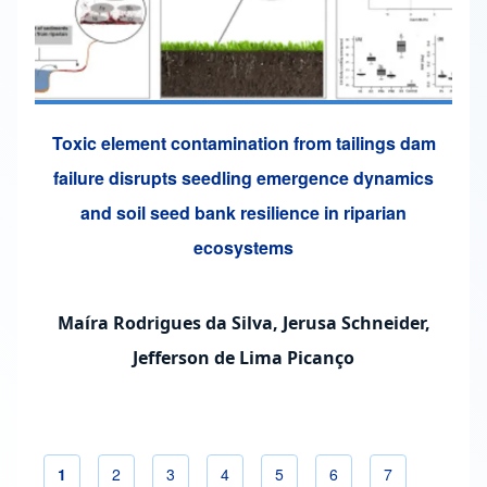
Toxic element contamination from tailings dam
failure disrupts seedling emergence dynamics
and soil seed bank resilience in riparian
ecosystems
Maíra Rodrigues da Silva, Jerusa Schneider,
Jefferson de Lima Picanço
Página atual
1
Página
2
Página
3
Página
4
Página
5
Página
6
Página
7