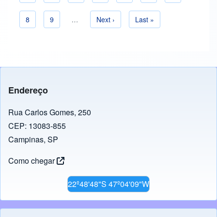
Paginação
Página
8
Página
9
…
Próxima página
Next ›
Última página
Last »
Endereço
Rua Carlos Gomes, 250
CEP: 13083-855
Campinas, SP
Como chegar
22º48'48"S 47º04'09"W