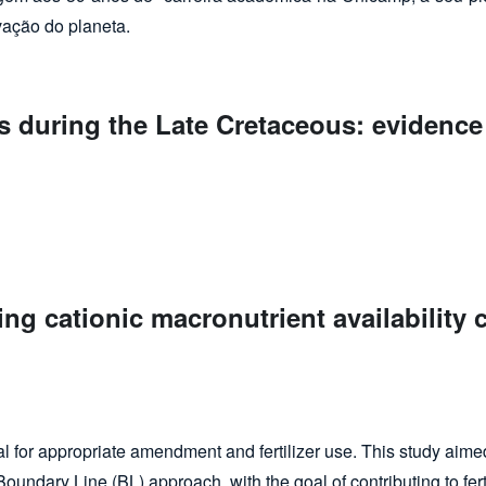
vação do planeta.
 during the Late Cretaceous: evidence
taceous: evidence from central South America
ng cationic macronutrient availability 
ient availability classes in cocoa soils of Bahia, Brazil
cial for appropriate amendment and fertilizer use. This study aime
oundary Line (BL) approach, with the goal of contributing to fe