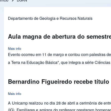
Início
DGRN
Trilha de navegação
Departamento de Geologia e Recursos Naturais
Aula magna de abertura do semestr
Mais info
about Aula magna de abertura do semestre letivo do PPG-EH
Evento ocorreu em 11 de março e contou com palestras de
a Terra na Educação Básica", que integra a série Ciência
Bernardino Figueiredo recebe títul
Mais info
about Bernardino Figueiredo recebe título de Professor Eméri
A Unicamp realizou no dia 28 de abril a cerimônia de entr
(IG). Familiares e amigos do professor prestaram homen