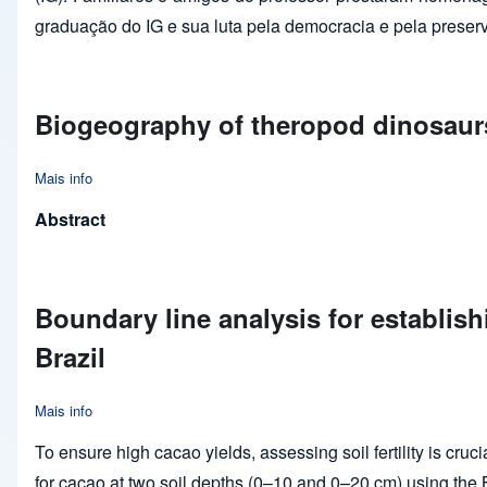
graduação do IG e sua luta pela democracia e pela preser
Biogeography of theropod dinosaurs
Mais info
about Biogeography of theropod dinosaurs during the Late Cre
Abstract
Boundary line analysis for establishi
Brazil
Mais info
about Boundary line analysis for establishing cationic macronutr
To ensure high cacao yields, assessing soil fertility is cru
for cacao at two soil depths (0–10 and 0–20 cm) using the B