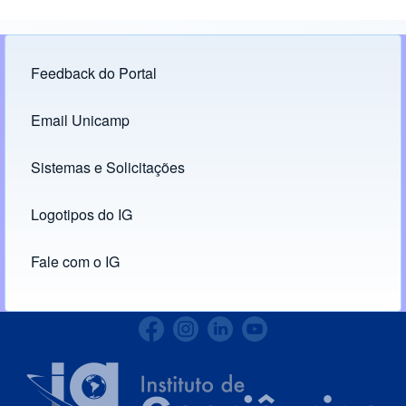
Feedback do Portal
Footer menu
Email Unicamp
(opens in new tab)
Links
Sistemas e Solicitações
(opens in new tab)
Logotipos do IG
(opens in new tab)
Fale com o IG