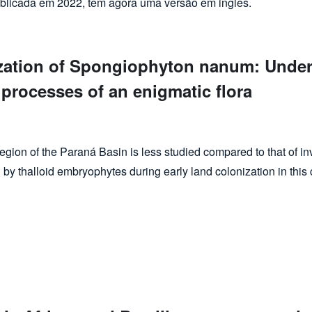
ublicada em 2022, tem agora uma versão em inglês.
ization of Spongiophyton nanum: Under
 processes of an enigmatic flora
ton nanum: Understanding the phylogeny, paleoenvironment, and fossilization
region of the Paraná Basin is less studied compared to that of 
 by thalloid embryophytes during early land colonization in this