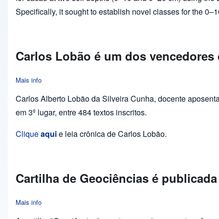
Specifically, it sought to establish novel classes for the 0
Carlos Lobão é um dos vencedores d
Mais info
about Carlos Lobão é um dos vencedores do Prêmio Off Flip de
Carlos Alberto Lobão da Silveira Cunha, docente aposenta
em 3º lugar, entre 484 textos inscritos.
Clique
aqui
e leia crônica de Carlos Lobão.
Cartilha de Geociências é publicada
Mais info
about Cartilha de Geociências é publicada em língua inglesa