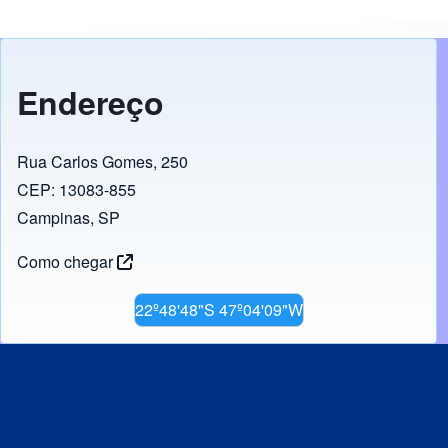
Endereço
Rua Carlos Gomes, 250
CEP: 13083-855
Campinas, SP
Como chegar
22º48'48"S 47º04'09"W