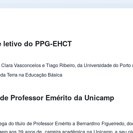
e letivo do PPG-EHCT
CT
 Clara Vasconcelos e Tiago Ribeiro, da Universidade do Porto 
s da Terra na Educação Básica
o de Professor Emérito da Unicamp
to da Unicamp
ega do título de Professor Emérito a Bernardino Figueiredo, doc
agem aos 39 anos de carreira acadêmica na Unicamp, a seu pi