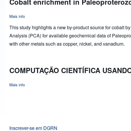
Cobalt enrichment in Paleoproteroz
Mais info
about Cobalt enrichment in Paleoproterozoic African and Braz
This study highlights a new by-product source for cobalt 
Analysis (PCA) for available geochemical data of Paleopro
with other metals such as copper, nickel, and vanadium.
COMPUTAÇÃO CIENTÍFICA USAND
Mais info
about COMPUTAÇÃO CIENTÍFICA USANDO PYTHON
Inscrever-se em DGRN