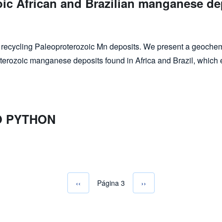
oic African and Brazilian manganese de
ilian manganese deposits
by recycling Paleoproterozoic Mn deposits. We present a geoche
terozoic manganese deposits found in Africa and Brazil, which 
O PYTHON
Página anterior
‹‹
Página 3
Próxima página
››
Paginação