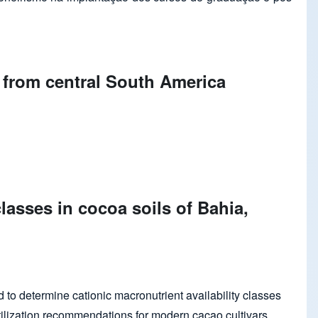
 from central South America
classes in cocoa soils of Bahia,
d to determine cationic macronutrient availability classes
rtilization recommendations for modern cacao cultivars.