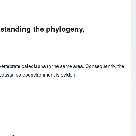
standing the phylogeny,
 processes of an enigmatic flora
invertebrate paleofauna in the same area. Consequently, the
 coastal paleoenvironment is evident.