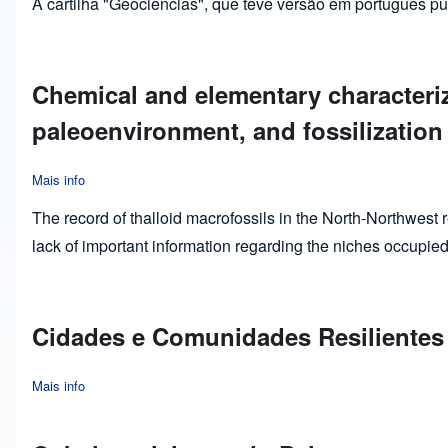
A cartilha "Geociências", que teve versão em português p
Chemical and elementary character
paleoenvironment, and fossilization
Mais info
about Chemical and elementary characterization of Spongiophy
The record of thalloid macrofossils in the North-Northwest 
lack of important information regarding the niches occupied
Cidades e Comunidades Resilientes
Mais info
about Cidades e Comunidades Resilientes