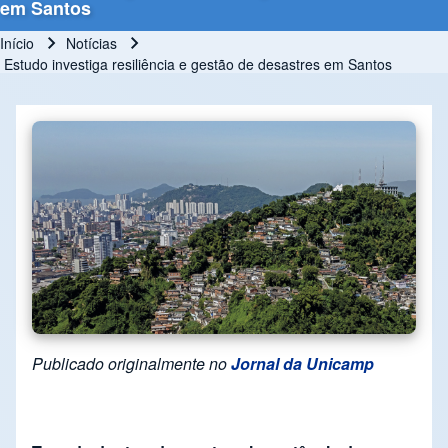
em Santos
Início
Notícias
Trilha de navegação
Estudo investiga resiliência e gestão de desastres em Santos
Publicado originalmente no
Jornal da Unicamp