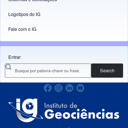
Logotipos do IG
(opens in new tab)
Fale com o IG
Entrar
Menu do usuário
Search