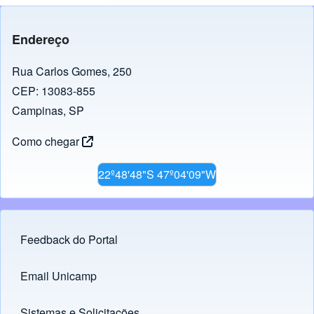
e
gr
s
e
y
b
a
A
dI
Li
Endereço
o
m
p
n
n
o
p
k
Rua Carlos Gomes, 250
CEP: 13083-855
k
Campinas, SP
Como chegar
22º48'48"S 47º04'09"W
Feedback do Portal
Footer menu
Email Unicamp
(opens in new tab)
Links
Sistemas e Solicitações
(opens in new tab)