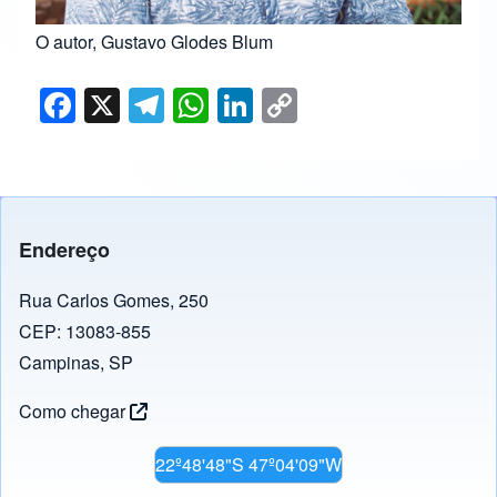
O autor, Gustavo Glodes Blum
F
X
T
W
Li
C
a
el
h
n
o
c
e
at
k
p
e
gr
s
e
y
b
a
A
dI
Li
Endereço
o
m
p
n
n
o
p
k
Rua Carlos Gomes, 250
CEP: 13083-855
k
Campinas, SP
Como chegar
22º48'48"S 47º04'09"W