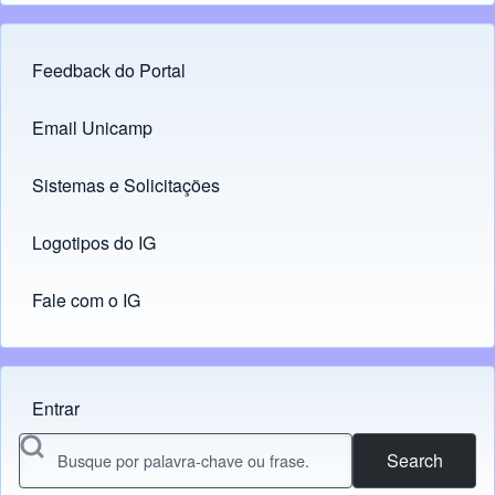
Feedback do Portal
Footer menu
Email Unicamp
(opens in new tab)
Links
Sistemas e Solicitações
(opens in new tab)
Logotipos do IG
(opens in new tab)
Fale com o IG
Entrar
Menu do usuário
Search