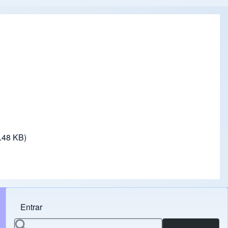
.48 KB)
Entrar
Menu do usuário
Search