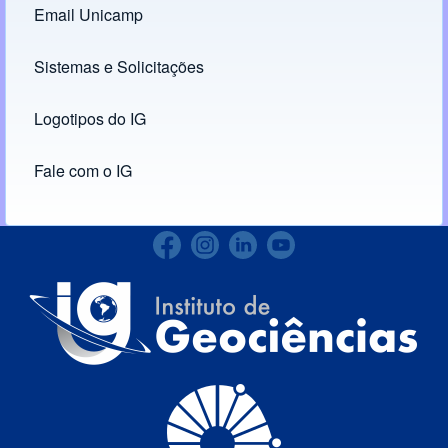
Email Unicamp
(opens in new tab)
Links
Sistemas e Solicitações
(opens in new tab)
Logotipos do IG
(opens in new tab)
Fale com o IG