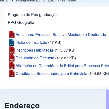
Início
Pós-graduação
2021: 1º semestre
Trilha de navegação
Programa de Pós-graduação
PPG-Geografia
Edital para Processo Seletivo Mestrado e Doutorado 
Ficha de Inscrição
(47 KB)
Inscrições Habilitadas
(173.37 KB)
Resultado do Recurso
(112.87 KB)
Alteração no Calendário do Edital para Processo Sele
Candidatos Selecionados para Entrevista
(614.98 KB)
Endereço