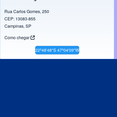
Rua Carlos Gomes, 250
CEP: 13083-855
Campinas, SP
Como chegar
22º48'48"S 47º04'09"W