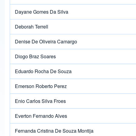
Dayane Gomes Da Silva
Deborah Terrell
Denise De Oliveira Camargo
Diogo Braz Soares
Eduardo Rocha De Souza
Emerson Roberto Perez
Enio Carlos Silva Froes
Everton Fernando Alves
Fernanda Cristina De Souza Montija