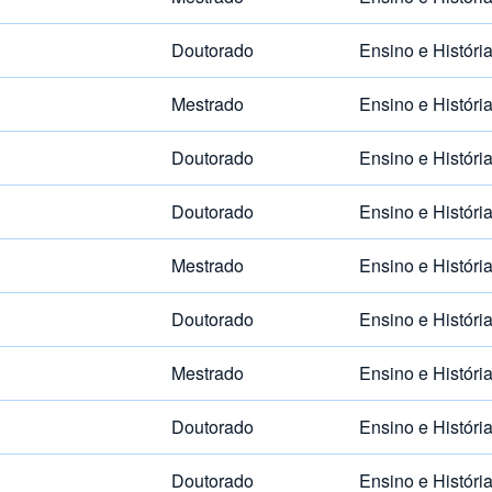
Doutorado
Ensino e Históri
Mestrado
Ensino e Históri
Doutorado
Ensino e Históri
Doutorado
Ensino e Históri
Mestrado
Ensino e Históri
Doutorado
Ensino e Históri
Mestrado
Ensino e Históri
Doutorado
Ensino e Históri
Doutorado
Ensino e Históri