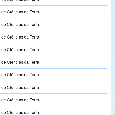
a de Ciências da Terra
a de Ciências da Terra
a de Ciências da Terra
a de Ciências da Terra
a de Ciências da Terra
a de Ciências da Terra
a de Ciências da Terra
a de Ciências da Terra
a de Ciências da Terra