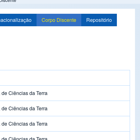
Discente
nacionalização
Corpo Discente
Repositório
a de Ciências da Terra
a de Ciências da Terra
a de Ciências da Terra
a de Ciências da Terra