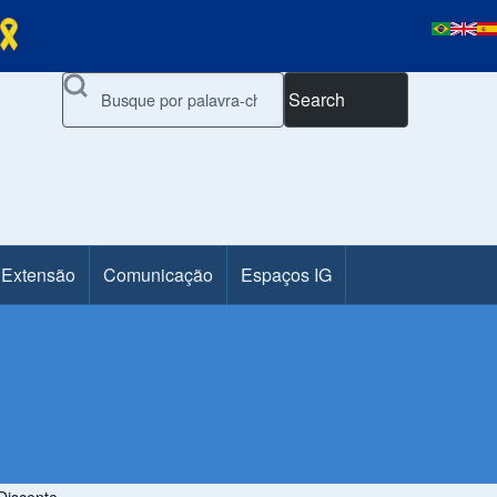
Search
 Extensão
Comunicação
Espaços IG