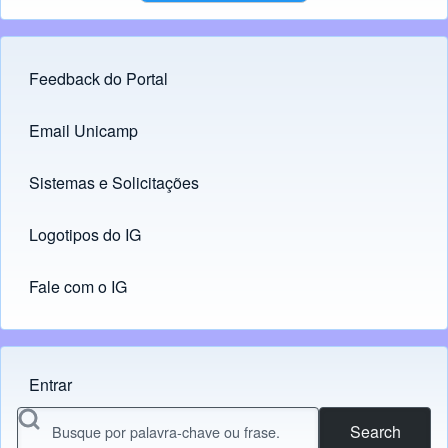
Feedback do Portal
Footer menu
Email Unicamp
(opens in new tab)
Links
Sistemas e Solicitações
(opens in new tab)
Logotipos do IG
(opens in new tab)
Fale com o IG
Entrar
Menu do usuário
Search