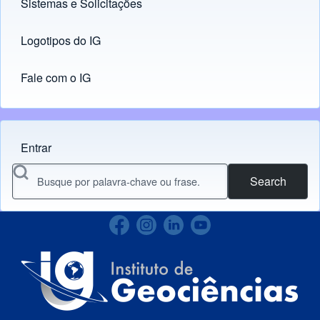
Sistemas e Solicitações
(opens in new tab)
Logotipos do IG
(opens in new tab)
Fale com o IG
Entrar
Menu do usuário
Search