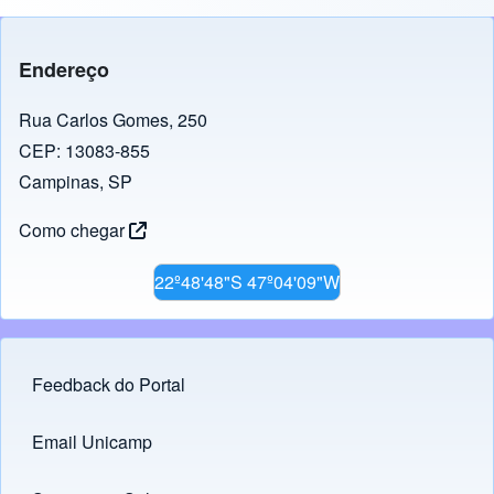
Endereço
Rua Carlos Gomes, 250
CEP: 13083-855
Campinas, SP
Como chegar
22º48'48"S 47º04'09"W
Feedback do Portal
Footer menu
Email Unicamp
(opens in new tab)
Links