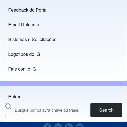
Feedback do Portal
Footer menu
Email Unicamp
(opens in new tab)
Links
Sistemas e Solicitações
(opens in new tab)
Logotipos do IG
(opens in new tab)
Fale com o IG
Entrar
Menu do usuário
Search