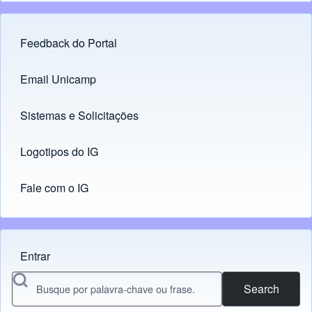
Feedback do Portal
Footer menu
Email Unicamp
(opens in new tab)
Links
Sistemas e Solicitações
(opens in new tab)
Logotipos do IG
(opens in new tab)
Fale com o IG
Entrar
Menu do usuário
Search