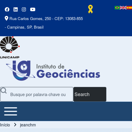
Rua Carlos Gomes, 250 - CEP: 13083-855
- Campinas, SP, Brasil
Search
Toggle main menu
Main Menu
Início
jeanchm
Trilha de navegação