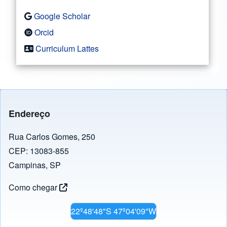
Google Scholar
Orcid
Curriculum Lattes
Endereço
Rua Carlos Gomes, 250
CEP: 13083-855
Campinas, SP
Como chegar
22º48'48"S 47º04'09"W