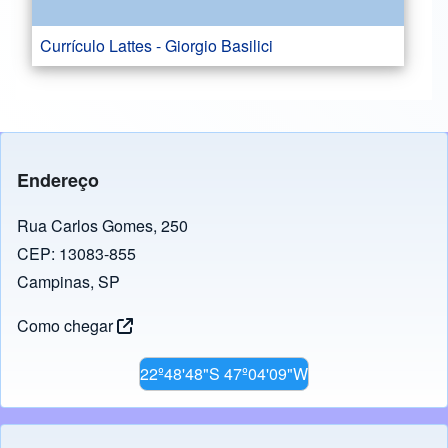
Currículo Lattes - Giorgio Basilici
Endereço
Rua Carlos Gomes, 250
CEP: 13083-855
Campinas, SP
Como chegar
22º48'48"S 47º04'09"W