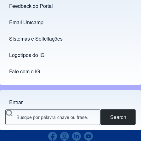
Feedback do Portal
Footer menu
Email Unicamp
(opens in new tab)
Links
Sistemas e Solicitações
(opens in new tab)
Logotipos do IG
(opens in new tab)
Fale com o IG
Entrar
Menu do usuário
Search