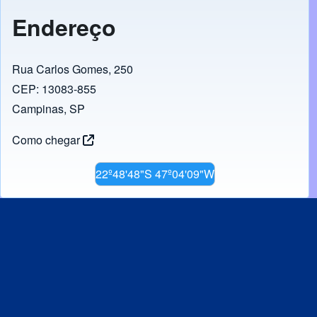
Endereço
Rua Carlos Gomes, 250
CEP: 13083-855
Campinas, SP
Como chegar
22º48'48"S 47º04'09"W