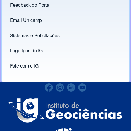
Feedback do Portal
Footer menu
Email Unicamp
(opens in new tab)
Links
Sistemas e Solicitações
(opens in new tab)
Logotipos do IG
(opens in new tab)
Fale com o IG