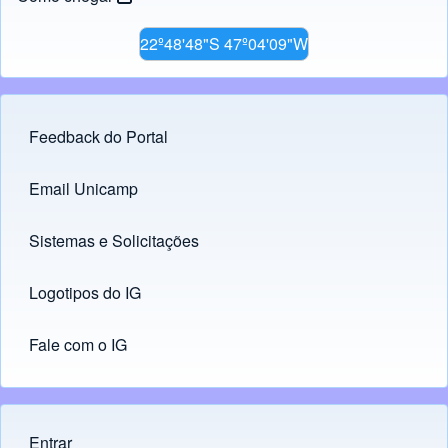
22º48'48"S 47º04'09"W
Feedback do Portal
Footer menu
Email Unicamp
(opens in new tab)
Links
Sistemas e Solicitações
(opens in new tab)
Logotipos do IG
(opens in new tab)
Fale com o IG
Entrar