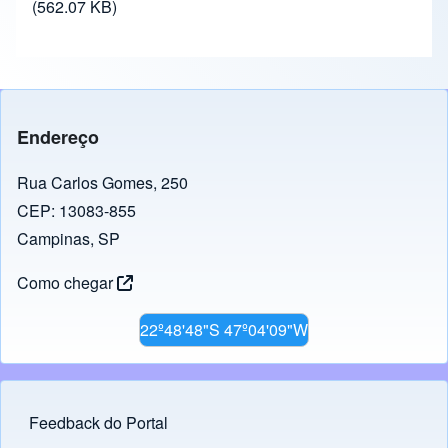
(562.07 KB)
Endereço
Rua Carlos Gomes, 250
CEP: 13083-855
Campinas, SP
Como chegar
22º48'48"S 47º04'09"W
Feedback do Portal
Footer menu