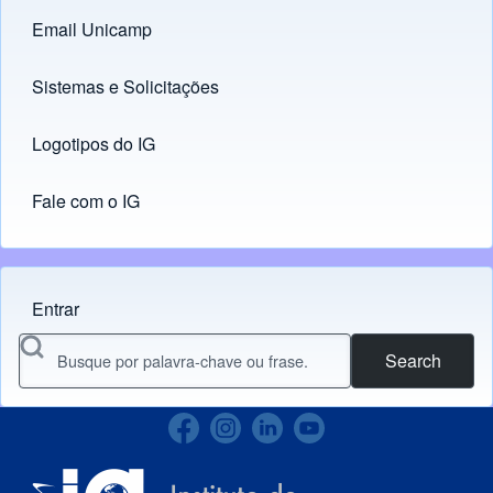
Email Unicamp
(opens in new tab)
Links
Sistemas e Solicitações
(opens in new tab)
Logotipos do IG
(opens in new tab)
Fale com o IG
Entrar
Menu do usuário
Search