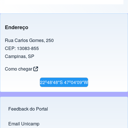
Endereço
Rua Carlos Gomes, 250
CEP: 13083-855
Campinas, SP
Como chegar
22º48'48"S 47º04'09"W
Feedback do Portal
Footer menu
Email Unicamp
(opens in new tab)
Links