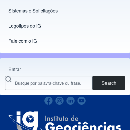
Sistemas e Solicitações
(opens in new tab)
Logotipos do IG
(opens in new tab)
Fale com o IG
Entrar
Menu do usuário
Search