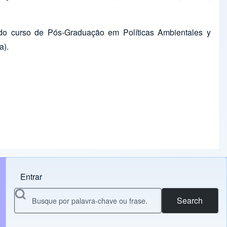
do curso de Pós-Graduação em Políticas Ambientales y
a).
Entrar
Menu do usuário
Search