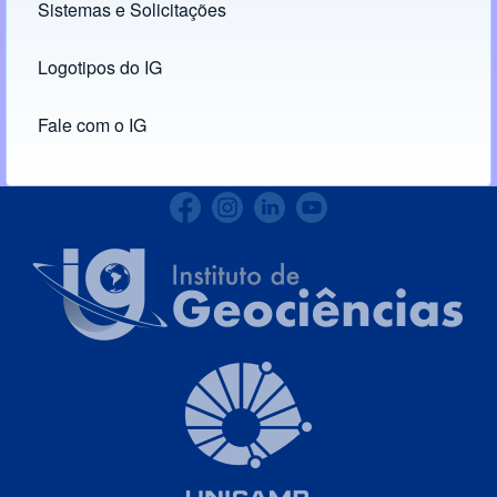
Sistemas e Solicitações
(opens in new tab)
Logotipos do IG
(opens in new tab)
Fale com o IG