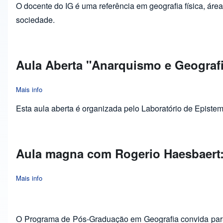
O docente do IG é uma referência em geografia física, área
sociedade.
Aula Aberta "Anarquismo e Geografia
Mais info
about Aula Aberta "Anarquismo e Geografia: Teoria e prática d
Esta aula aberta é organizada pelo Laboratório de Epistem
Aula magna com Rogerio Haesbaert: 
Mais info
about Aula magna com Rogerio Haesbaert: Região/(des)regiona
O Programa de Pós-Graduação em Geografia convida para a