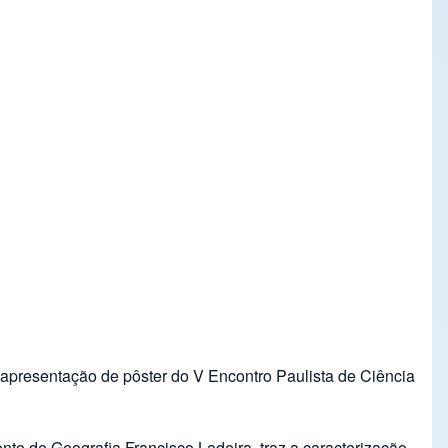
apresentação de pôster do V Encontro Paulista de Ciência
to de Geografia Francisco Ladeira, traz a caracterização