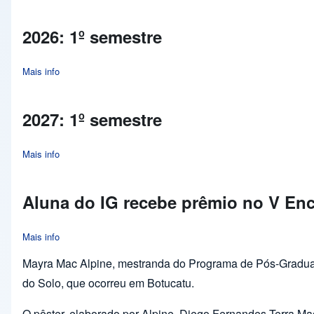
2026: 1º semestre
Mais info
about 2026: 1º semestre
2027: 1º semestre
Mais info
about 2027: 1º semestre
Aluna do IG recebe prêmio no V Enc
Mais info
about Aluna do IG recebe prêmio no V Encontro Paulista de C
Mayra Mac Alpine, mestranda do Programa de Pós-Graduaçã
do Solo, que ocorreu em Botucatu.
O pôster, elaborado por Alpine, Diego Fernandes Terra Ma