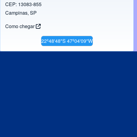
CEP: 13083-855
Campinas, SP
Como chegar
22º48'48"S 47º04'09"W