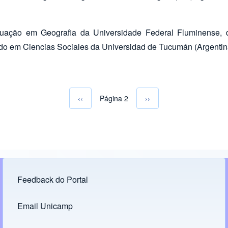
duação em Geografia da Universidade Federal Fluminense, 
ado em Ciencias Sociales da Universidad de Tucumán (Argentin
Página anterior
‹‹
Página 2
Próxima página
››
Paginação
Feedback do Portal
Footer menu
Email Unicamp
(opens in new tab)
Links