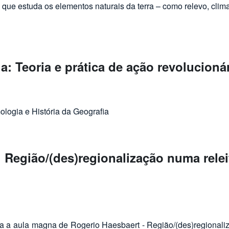
 que estuda os elementos naturais da terra – como relevo, clima
: Teoria e prática de ação revolucionár
e ação revolucionária"
ologia e História da Geografia
Região/(des)regionalização numa relei
lização numa releitura descolonial
 aula magna de Rogerio Haesbaert - Região/(des)regionalizaçã