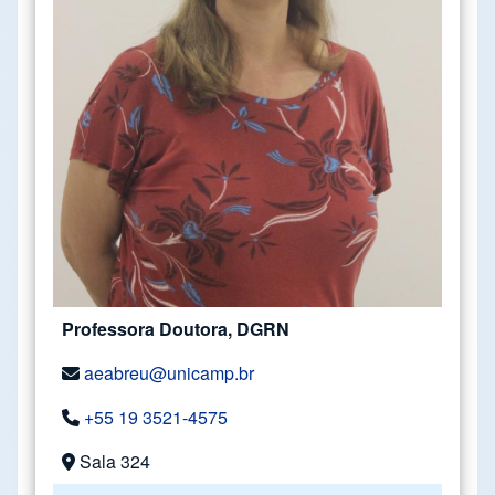
Professora Doutora, DGRN
aeabreu@unicamp.br
+55 19 3521-4575
Sala 324