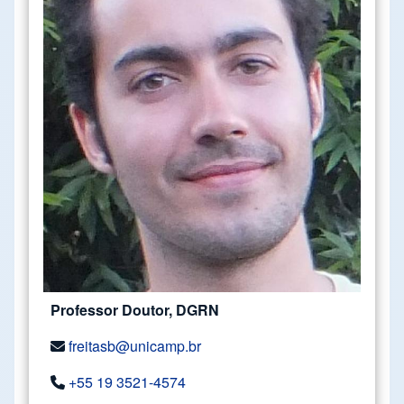
Professor Doutor, DGRN
freitasb@unicamp.br
+55 19 3521-4574