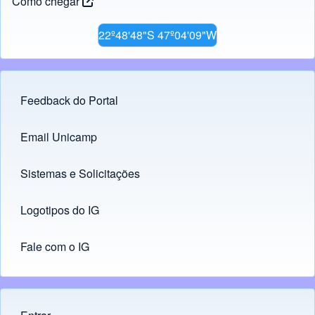
Como chegar
22º48'48"S 47º04'09"W
Feedback do Portal
Footer menu
Email Unicamp
(opens in new tab)
Links
Sistemas e Solicitações
(opens in new tab)
Logotipos do IG
(opens in new tab)
Fale com o IG