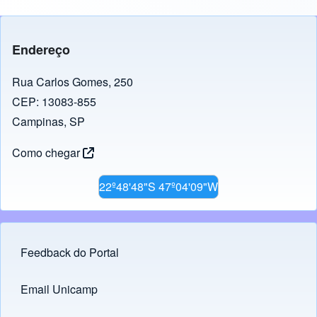
Endereço
Rua Carlos Gomes, 250
CEP: 13083-855
Campinas, SP
Como chegar
22º48'48"S 47º04'09"W
Feedback do Portal
Footer menu
Email Unicamp
(opens in new tab)
Links