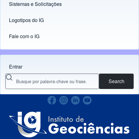
Sistemas e Solicitações
(opens in new tab)
Logotipos do IG
(opens in new tab)
Fale com o IG
Entrar
Menu do usuário
Search