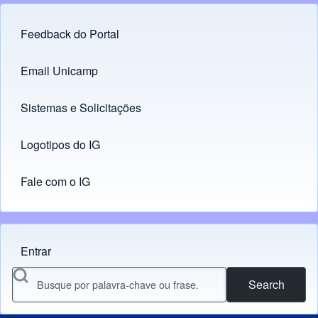
Feedback do Portal
Footer menu
Email Unicamp
(opens in new tab)
Links
Sistemas e Solicitações
(opens in new tab)
Logotipos do IG
(opens in new tab)
Fale com o IG
Entrar
Menu do usuário
Search