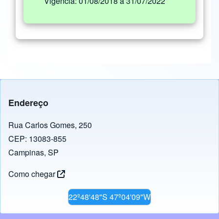
Vigência: 01/08/2018 a 31/07/2022
Endereço
Rua Carlos Gomes, 250
CEP: 13083-855
Campinas, SP
Como chegar
22º48'48"S 47º04'09"W