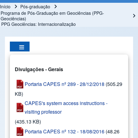
Início
Pós-graduação
Trilha de navegação
Programa de Pós-Graduação em Geociências (PPG-
Geociências)
PPG Geociências: Internacionalização
Divulgações - Gerais
Portaria CAPES nº 289 - 28/12/2018
(505.29
KB)
CAPES's system access instructions -
visiting professor
(435.13 KB)
Portaria CAPES nº 132 - 18/08/2016
(48.26