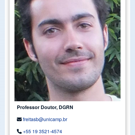
Professor Doutor, DGRN
freitasb@unicamp.br
+55 19 3521-4574