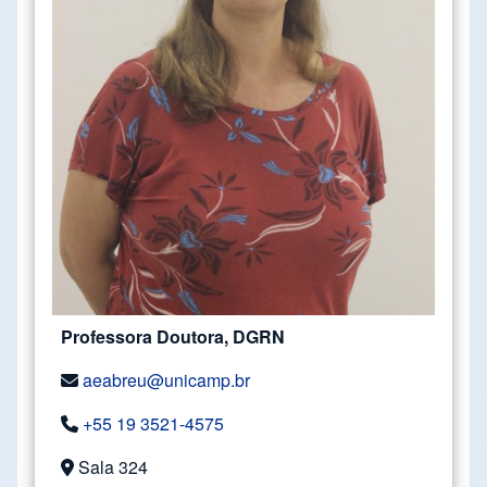
Professora Doutora, DGRN
aeabreu@unicamp.br
+55 19 3521-4575
Sala 324