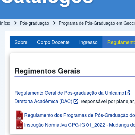
Início
Pós-graduação
Programa de Pós-Graduação em Geociê
Trilha de navegação
Sobre
Corpo Docente
Ingresso
Regulament
Regimentos Gerais
Regulamento Geral de Pós-graduação da Unicamp
Diretoria Acadêmica (DAC)
: responsável por planeja
Regulamento dos Programas de Pós-Graduação do I
Instrução Normativa CPG-IG 01_2022 - Mudança d