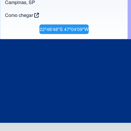
Campinas, SP
Como chegar
22º48'48"S 47º04'09"W