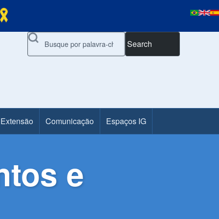
Search
 Extensão
Comunicação
Espaços IG
tos e