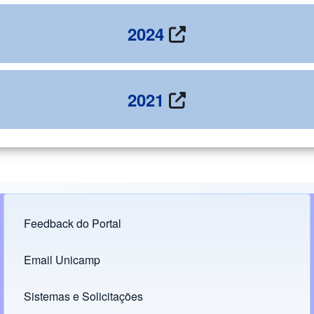
2024
2021
Feedback do Portal
Footer menu
Email Unicamp
(opens in new tab)
Links
Sistemas e Solicitações
(opens in new tab)