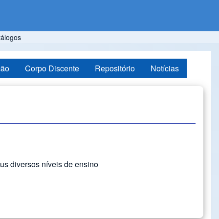
tálogos
ção
Corpo Discente
Repositório
Notícias
us diversos níveis de ensino