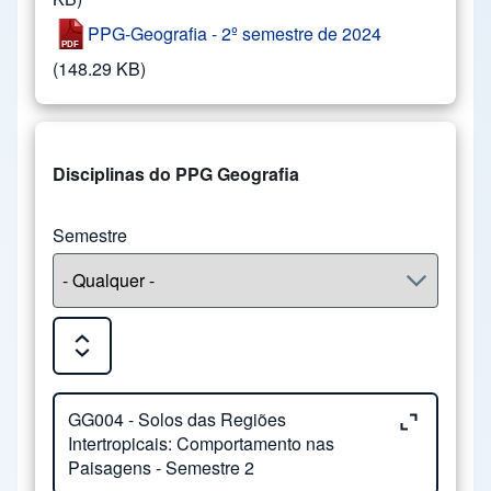
PPG-Geografia - 2º semestre de 2024
(148.29 KB)
Disciplinas do PPG Geografia
Semestre
Expand or Collapse all sections
Close or Open tab vvja-pane-30431690-1-pane
GG004 - Solos das Regiões
Intertropicais: Comportamento nas
Paisagens - Semestre 2