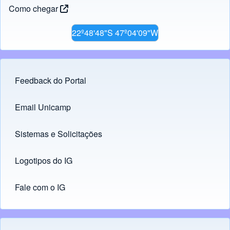
Como chegar
22º48'48"S 47º04'09"W
Feedback do Portal
Footer menu
Email Unicamp
(opens in new tab)
Links
Sistemas e Solicitações
(opens in new tab)
Logotipos do IG
(opens in new tab)
Fale com o IG