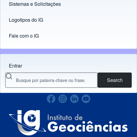
Sistemas e Solicitações
(opens in new tab)
Logotipos do IG
(opens in new tab)
Fale com o IG
Entrar
Menu do usuário
Search