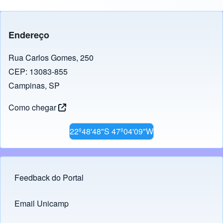
Endereço
Rua Carlos Gomes, 250
CEP: 13083-855
Campinas, SP
Como chegar
22º48'48"S 47º04'09"W
Feedback do Portal
Footer menu
Email Unicamp
(opens in new tab)
Links