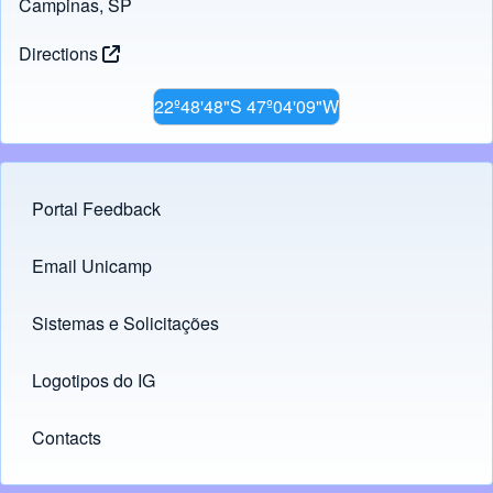
Campinas, SP
Directions
22º48'48"S 47º04'09"W
Portal Feedback
Footer menu
Email Unicamp
(opens in new tab)
Links
Sistemas e Solicitações
(opens in new tab)
Logotipos do IG
(opens in new tab)
Contacts