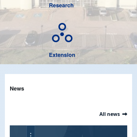
Research
circles_ext
Extension
News
All news