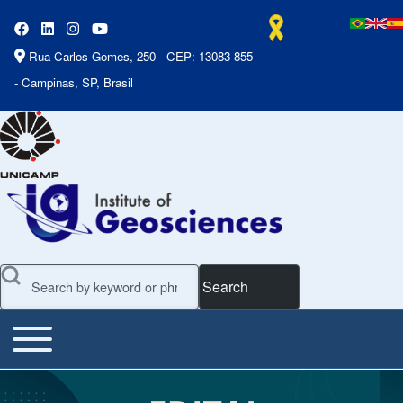
Rua Carlos Gomes, 250 - CEP: 13083-855
- Campinas, SP, Brasil
Search
Toggle main menu
Main Menu
Slideshow
Slide 1 of 7