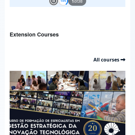
1
of
38
Play and Stop Slideshow
Extension Courses
All courses