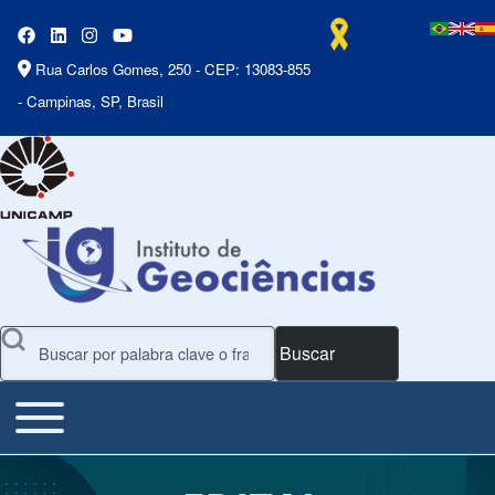
Rua Carlos Gomes, 250 - CEP: 13083-855
- Campinas, SP, Brasil
Buscar
Toggle main menu
Main Menu
Presentación de diapositivas
Slide 1 of 7