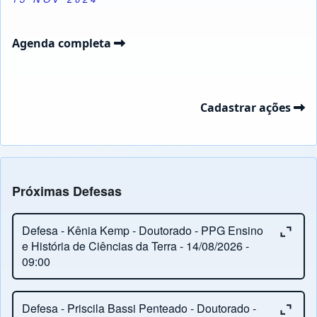
Agenda completa
Cadastrar ações
Próximas Defesas
Close or Open tab vvja-pane-11182316-1-pane
Defesa - Kênia Kemp - Doutorado - PPG Ensino
e História de Ciências da Terra - 14/08/2026 -
09:00
Close or Open tab vvja-pane-11182316-2-pane
Orientação:
Ronaldo Barbosa
Defesa - Priscila Bassi Penteado - Doutorado -