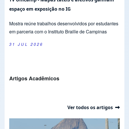
espaço em exposição no IG
Mostra reúne trabalhos desenvolvidos por estudantes
em parceria com o Instituto Braille de Campinas
31 JUL 2026
Artigos Acadêmicos
Ver todos os artigos
Presentación de diapositivas
Slide 1 of 37