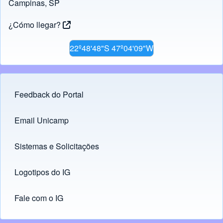
Campinas, SP
¿Cómo llegar?
22º48'48"S 47º04'09"W
Feedback do Portal
Footer menu
Email Unicamp
(opens in new tab)
Links
Sistemas e Solicitações
(opens in new tab)
Logotipos do IG
(opens in new tab)
Fale com o IG