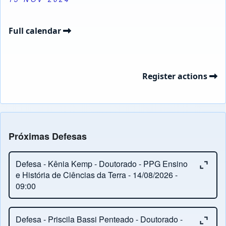
Full calendar
Register actions
Próximas Defesas
Close or Open tab vvja-pane-40277001-1-pane
Defesa - Kênia Kemp - Doutorado - PPG Ensino
e História de Ciências da Terra - 14/08/2026 -
09:00
Close or Open tab vvja-pane-40277001-2-pane
Orientação:
Ronaldo Barbosa
Defesa - Priscila Bassi Penteado - Doutorado -