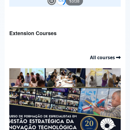
1
of
38
Play and Stop Slideshow
Extension Courses
All courses