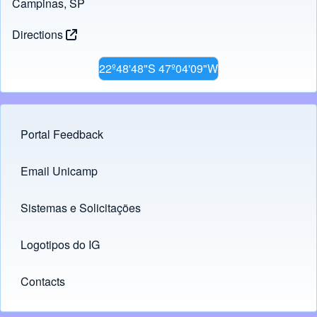
Campinas, SP
Directions
22º48'48"S 47º04'09"W
Portal Feedback
Footer menu
Email Unicamp
(opens in new tab)
Links
Sistemas e Solicitações
(opens in new tab)
Logotipos do IG
(opens in new tab)
Contacts