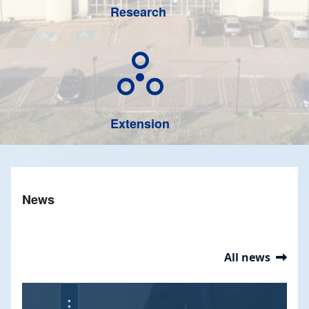
Research
circles_ext
Extension
News
All news