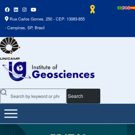
Rua Carlos Gomes, 250 - CEP: 13083-855
- Campinas, SP, Brasil
Search
Toggle main menu
Main Menu
Slideshow
Slide 1 of 7