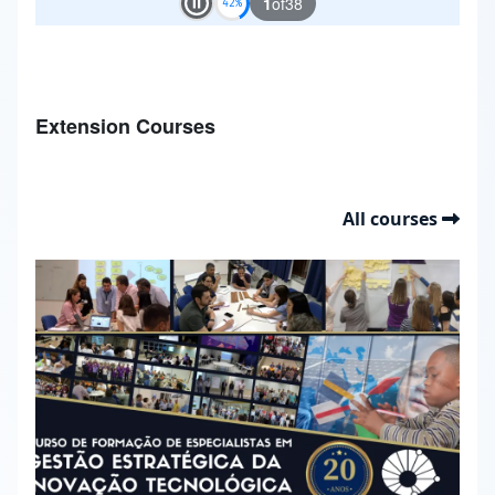
1
of
38
Play and Stop Slideshow
Extension Courses
All courses