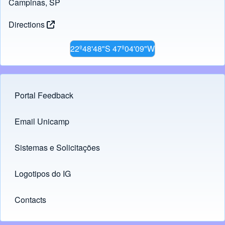
Campinas, SP
Directions
22º48'48"S 47º04'09"W
Portal Feedback
Footer menu
Email Unicamp
(opens in new tab)
Links
Sistemas e Solicitações
(opens in new tab)
Logotipos do IG
(opens in new tab)
Contacts