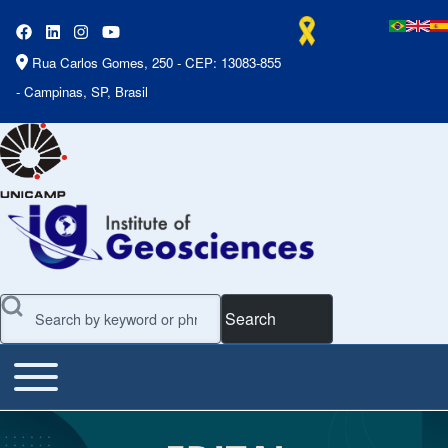
Rua Carlos Gomes, 250 - CEP: 13083-855
- Campinas, SP, Brasil
Search
Toggle main menu
Main Menu
Slideshow
Slide 1 of 7