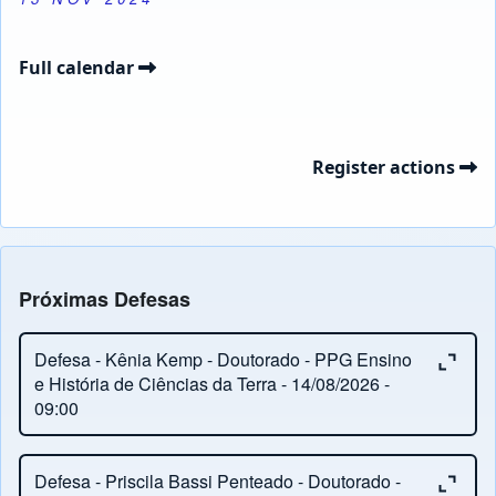
Full calendar
Register actions
Próximas Defesas
Close or Open tab vvja-pane-37322017-1-pane
Defesa - Kênia Kemp - Doutorado - PPG Ensino
e História de Ciências da Terra - 14/08/2026 -
09:00
Close or Open tab vvja-pane-37322017-2-pane
Orientação:
Ronaldo Barbosa
Defesa - Priscila Bassi Penteado - Doutorado -