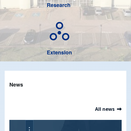
Research
circles_ext
Extension
News
All news